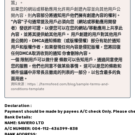
策」。
如果您的網站或移動應用允許用戶創建內容並向其他用戶公
開內容，則
內容
部分將通知用戶他們擁有創建內容的權利。
“內容”子句通常提及用戶必須向您（網站或移動應用開發
者）發送許可證，以便您可以在您的網站/移動應用上共享此
內容，並將其提供給其他用戶。 用戶創建的用戶對其他用戶
是公開的，DMCA通知條款（或版權侵權）部分有助於通知
用戶和版權作者，如果發現任何內容是侵犯版權，您將回復
任何DMCA取消收到的通知 你會刪除內容。
一個
限制用戶可以做什麼
條款可以告知用戶，通過同意使用
您的服務，他們也同意不做某些事情。 這可以是您的條款和
條件協議中非常長且徹底的列表的一部分，以包含最多的負
面用途。
資料來源：https：//termsfeed.com/blog/sample-terms-and-
conditions-template
Declaration :

Payment should be made by payees A/C check Only. Please check
Bank Details:

NAME: SAVIERO LTD

A/C NUMBER: 004-112-436399-838

BANK ADDRESS:
