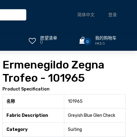
登录
简体中文
愿望清单
我的购物车
0
0
HK$ 0
Ermenegildo Zegna
Trofeo - 101965
Product Specification
名称
101965
Fabric Description
Greyish Blue Glen Check
Category
Suiting