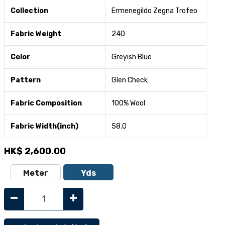
Collection
Ermenegildo Zegna Trofeo
Fabric Weight
240
Color
Greyish Blue
Pattern
Glen Check
Fabric Composition
100% Wool
Fabric Width(inch)
58.0
HK$
2,600.00
Meter
Yds