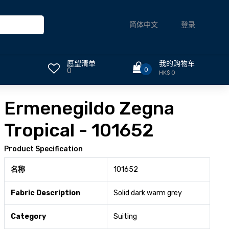
登录
简体中文
愿望清单
我的购物车
0
0
HK$ 0
Ermenegildo Zegna
Tropical - 101652
Product Specification
名称
101652
Fabric Description
Solid dark warm grey
Category
Suiting