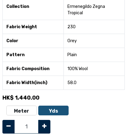
Collection
Ermenegildo Zegna
Tropical
Fabric Weight
230
Color
Grey
Pattern
Plain
Fabric Composition
100% Wool
Fabric Width(inch)
58.0
HK$
1,440.00
Meter
Yds